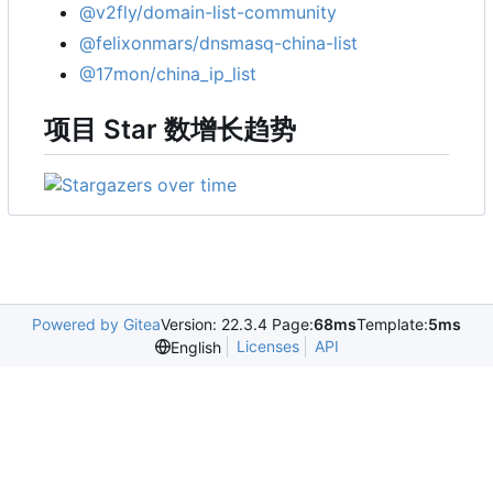
@v2fly/domain-list-community
@felixonmars/dnsmasq-china-list
@17mon/china_ip_list
项目 Star 数增长趋势
Powered by Gitea
Version: 22.3.4 Page:
68ms
Template:
5ms
Licenses
API
English