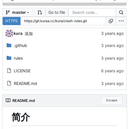
Go to file
master
HTTPS
kura
添加
.github
rules
LICENSE
README.md
README.md
Escape
简介