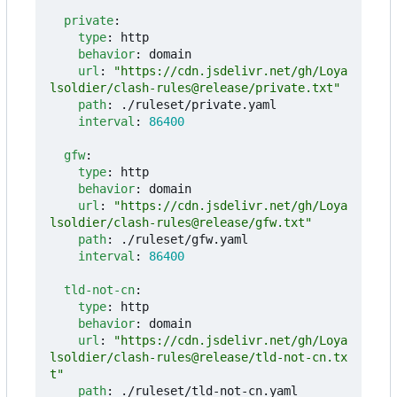
private
:
type
:
http
behavior
:
domain
url
:
"https://cdn.jsdelivr.net/gh/Loya
lsoldier/clash-rules@release/private.txt"
path
:
./ruleset/private.yaml
interval
:
86400
gfw
:
type
:
http
behavior
:
domain
url
:
"https://cdn.jsdelivr.net/gh/Loya
lsoldier/clash-rules@release/gfw.txt"
path
:
./ruleset/gfw.yaml
interval
:
86400
tld-not-cn
:
type
:
http
behavior
:
domain
url
:
"https://cdn.jsdelivr.net/gh/Loya
lsoldier/clash-rules@release/tld-not-cn.tx
t"
path
:
./ruleset/tld-not-cn.yaml