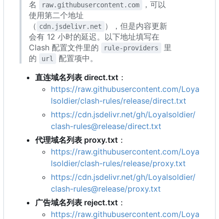
名
，可以
raw.githubusercontent.com
使用第二个地址
（
），但是内容更新
cdn.jsdelivr.net
会有 12 小时的延迟。以下地址填写在
Clash 配置文件里的
里
rule-providers
的
配置项中。
url
直连域名列表 direct.txt
：
https://raw.githubusercontent.com/Loya
lsoldier/clash-rules/release/direct.txt
https://cdn.jsdelivr.net/gh/Loyalsoldier/
clash-rules@release/direct.txt
代理域名列表 proxy.txt
：
https://raw.githubusercontent.com/Loya
lsoldier/clash-rules/release/proxy.txt
https://cdn.jsdelivr.net/gh/Loyalsoldier/
clash-rules@release/proxy.txt
广告域名列表 reject.txt
：
https://raw.githubusercontent.com/Loya