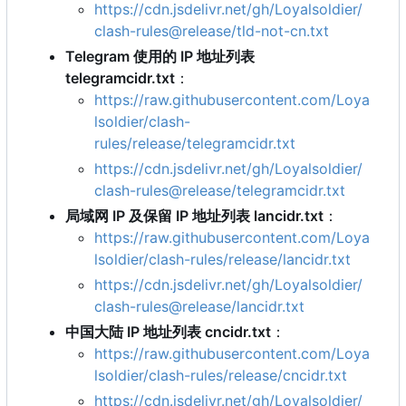
https://cdn.jsdelivr.net/gh/Loyalsoldier/
clash-rules@release/tld-not-cn.txt
Telegram 使用的 IP 地址列表
telegramcidr.txt
：
https://raw.githubusercontent.com/Loya
lsoldier/clash-
rules/release/telegramcidr.txt
https://cdn.jsdelivr.net/gh/Loyalsoldier/
clash-rules@release/telegramcidr.txt
局域网 IP 及保留 IP 地址列表 lancidr.txt
：
https://raw.githubusercontent.com/Loya
lsoldier/clash-rules/release/lancidr.txt
https://cdn.jsdelivr.net/gh/Loyalsoldier/
clash-rules@release/lancidr.txt
中国大陆 IP 地址列表 cncidr.txt
：
https://raw.githubusercontent.com/Loya
lsoldier/clash-rules/release/cncidr.txt
https://cdn.jsdelivr.net/gh/Loyalsoldier/