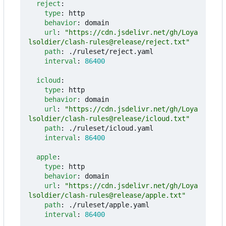
reject
:
type
:
http
behavior
:
domain
url
:
"https://cdn.jsdelivr.net/gh/Loya
lsoldier/clash-rules@release/reject.txt"
path
:
./ruleset/reject.yaml
interval
:
86400
icloud
:
type
:
http
behavior
:
domain
url
:
"https://cdn.jsdelivr.net/gh/Loya
lsoldier/clash-rules@release/icloud.txt"
path
:
./ruleset/icloud.yaml
interval
:
86400
apple
:
type
:
http
behavior
:
domain
url
:
"https://cdn.jsdelivr.net/gh/Loya
lsoldier/clash-rules@release/apple.txt"
path
:
./ruleset/apple.yaml
interval
:
86400