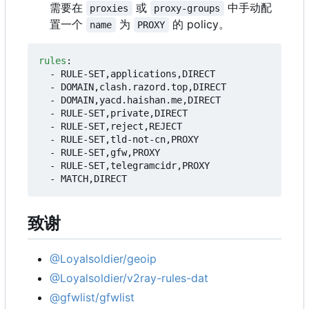
需要在
或
中手动配
proxies
proxy-groups
置一个
为
的 policy。
name
PROXY
rules
:
- 
RULE-SET,applications,DIRECT
- 
DOMAIN,clash.razord.top,DIRECT
- 
DOMAIN,yacd.haishan.me,DIRECT
- 
RULE-SET,private,DIRECT
- 
RULE-SET,reject,REJECT
- 
RULE-SET,tld-not-cn,PROXY
- 
RULE-SET,gfw,PROXY
- 
RULE-SET,telegramcidr,PROXY
- 
MATCH,DIRECT
致谢
@Loyalsoldier/geoip
@Loyalsoldier/v2ray-rules-dat
@gfwlist/gfwlist