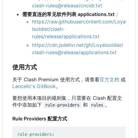
clash-rules@release/cncidr.txt
需要直连的常见软件列表 applications.txt
：
https://raw.githubusercontent.com/Loya
lsoldier/clash-
rules/release/applications.txt
https://cdn.jsdelivr.net/gh/Loyalsoldier/
clash-rules@release/applications.txt
使用方式
关于 Clash Premium 使用方式，请查看
官方文档
或
Lancellc's GitBook
。
要想使用本项目的规则集，只需要在 Clash 配置文
件中添加如下
和
。
rule-providers
rules
Rule Providers 配置方式
rule-providers
: