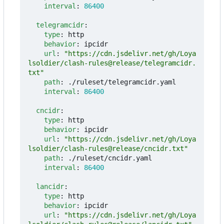
interval
:
86400
telegramcidr
:
type
:
http
behavior
:
ipcidr
url
:
"https://cdn.jsdelivr.net/gh/Loya
lsoldier/clash-rules@release/telegramcidr.
txt"
path
:
./ruleset/telegramcidr.yaml
interval
:
86400
cncidr
:
type
:
http
behavior
:
ipcidr
url
:
"https://cdn.jsdelivr.net/gh/Loya
lsoldier/clash-rules@release/cncidr.txt"
path
:
./ruleset/cncidr.yaml
interval
:
86400
lancidr
:
type
:
http
behavior
:
ipcidr
url
:
"https://cdn.jsdelivr.net/gh/Loya