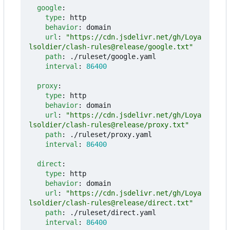
google
:
type
:
http
behavior
:
domain
url
:
"https://cdn.jsdelivr.net/gh/Loya
lsoldier/clash-rules@release/google.txt"
path
:
./ruleset/google.yaml
interval
:
86400
proxy
:
type
:
http
behavior
:
domain
url
:
"https://cdn.jsdelivr.net/gh/Loya
lsoldier/clash-rules@release/proxy.txt"
path
:
./ruleset/proxy.yaml
interval
:
86400
direct
:
type
:
http
behavior
:
domain
url
:
"https://cdn.jsdelivr.net/gh/Loya
lsoldier/clash-rules@release/direct.txt"
path
:
./ruleset/direct.yaml
interval
:
86400