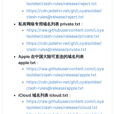
lsoldier/clash-rules/release/reject.txt
https://cdn.jsdelivr.net/gh/Loyalsoldier/
clash-rules@release/reject.txt
私有网络专用域名列表 private.txt
：
https://raw.githubusercontent.com/Loya
lsoldier/clash-rules/release/private.txt
https://cdn.jsdelivr.net/gh/Loyalsoldier/
clash-rules@release/private.txt
Apple 在中国大陆可直连的域名列表
apple.txt
：
https://raw.githubusercontent.com/Loya
lsoldier/clash-rules/release/apple.txt
https://cdn.jsdelivr.net/gh/Loyalsoldier/
clash-rules@release/apple.txt
iCloud 域名列表 icloud.txt
：
https://raw.githubusercontent.com/Loya
lsoldier/clash-rules/release/icloud.txt