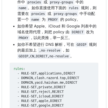
件中
或
中的
proxies
proxy-groups
。如你直接使用下面的
规则，则
name
rules
需要在
或
中手动配
proxies
proxy-groups
置一个
为
的 policy。
name
PROXY
如你希望 Apple、iCloud 和 Google 列表中的
域名使用代理，则把 policy 由
改为
DIRECT
，以此类推，举一反三。
PROXY
如你不希望进行 DNS 解析，可在
规则
GEOIP
的最后加上
，如
,no-resolve
。
GEOIP,CN,DIRECT,no-resolve
rules
:
- 
RULE-SET,applications,DIRECT
- 
DOMAIN,clash.razord.top,DIRECT
- 
DOMAIN,yacd.haishan.me,DIRECT
- 
RULE-SET,private,DIRECT
- 
RULE-SET,reject,REJECT
- 
RULE-SET,icloud,DIRECT
- 
RULE-SET,apple,DIRECT
- 
RULE-SET,google,DIRECT