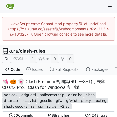
JavaScript error: Cannot read property '0' of undefined
(https://git.kuraa.cc/assets/js/webcomponents.js?v=22.3.4
@ 10:32871). Open browser console to see more details.
kura
/
clash-rules
1
0
0
Watch
Star
Code
Issues
Pull Requests
Packages
🦄
🎃
👻
️
Clash Premium 规则集(RULE-SET)，兼容
ClashX Pro、Clash for Windows 客户端。
adblock
adguard
anticensorship
chinalist
clash
dnsmasq
easylist
geosite
gfw
gfwlist
proxy
routing
shadowsocks
ss
ssr
surge
v2ray
50
Commits
3
Branches
1,243
Tags