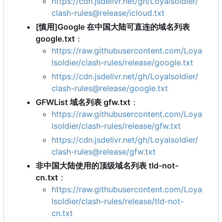
https://cdn.jsdelivr.net/gh/Loyalsoldier/
clash-rules@release/icloud.txt
[慎用]Google 在中国大陆可直连的域名列表
google.txt
：
https://raw.githubusercontent.com/Loya
lsoldier/clash-rules/release/google.txt
https://cdn.jsdelivr.net/gh/Loyalsoldier/
clash-rules@release/google.txt
GFWList 域名列表 gfw.txt
：
https://raw.githubusercontent.com/Loya
lsoldier/clash-rules/release/gfw.txt
https://cdn.jsdelivr.net/gh/Loyalsoldier/
clash-rules@release/gfw.txt
非中国大陆使用的顶级域名列表 tld-not-
cn.txt
：
https://raw.githubusercontent.com/Loya
lsoldier/clash-rules/release/tld-not-
cn.txt