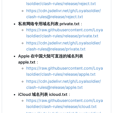
lsoldier/clash-rules/release/reject.txt
https://cdn.jsdelivr.net/gh/Loyalsoldier/
clash-rules@release/reject.txt
私有网络专用域名列表 private.txt
：
https://raw.githubusercontent.com/Loya
lsoldier/clash-rules/release/private.txt
https://cdn.jsdelivr.net/gh/Loyalsoldier/
clash-rules@release/private.txt
Apple 在中国大陆可直连的域名列表
apple.txt
：
https://raw.githubusercontent.com/Loya
lsoldier/clash-rules/release/apple.txt
https://cdn.jsdelivr.net/gh/Loyalsoldier/
clash-rules@release/apple.txt
iCloud 域名列表 icloud.txt
：
https://raw.githubusercontent.com/Loya
lsoldier/clash-rules/release/icloud.txt