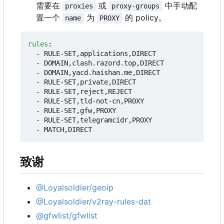
需要在
或
中手动配
proxies
proxy-groups
置一个
为
的 policy。
name
PROXY
rules
:
- 
RULE-SET,applications,DIRECT
- 
DOMAIN,clash.razord.top,DIRECT
- 
DOMAIN,yacd.haishan.me,DIRECT
- 
RULE-SET,private,DIRECT
- 
RULE-SET,reject,REJECT
- 
RULE-SET,tld-not-cn,PROXY
- 
RULE-SET,gfw,PROXY
- 
RULE-SET,telegramcidr,PROXY
- 
MATCH,DIRECT
致谢
@Loyalsoldier/geoip
@Loyalsoldier/v2ray-rules-dat
@gfwlist/gfwlist