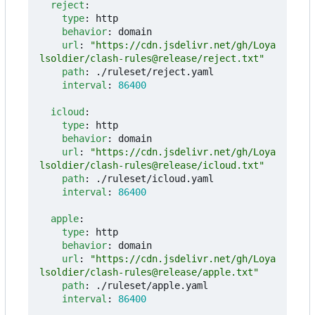
reject
:
type
:
http
behavior
:
domain
url
:
"https://cdn.jsdelivr.net/gh/Loya
lsoldier/clash-rules@release/reject.txt"
path
:
./ruleset/reject.yaml
interval
:
86400
icloud
:
type
:
http
behavior
:
domain
url
:
"https://cdn.jsdelivr.net/gh/Loya
lsoldier/clash-rules@release/icloud.txt"
path
:
./ruleset/icloud.yaml
interval
:
86400
apple
:
type
:
http
behavior
:
domain
url
:
"https://cdn.jsdelivr.net/gh/Loya
lsoldier/clash-rules@release/apple.txt"
path
:
./ruleset/apple.yaml
interval
:
86400