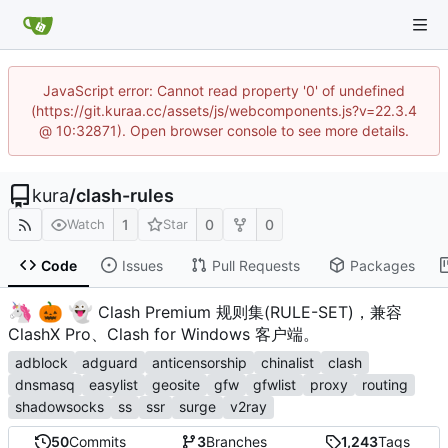
JavaScript error: Cannot read property '0' of undefined
(https://git.kuraa.cc/assets/js/webcomponents.js?v=22.3.4
@ 10:32871). Open browser console to see more details.
kura
/
clash-rules
1
0
0
Watch
Star
Code
Issues
Pull Requests
Packages
🦄
🎃
👻
️
Clash Premium 规则集(RULE-SET)，兼容
ClashX Pro、Clash for Windows 客户端。
adblock
adguard
anticensorship
chinalist
clash
dnsmasq
easylist
geosite
gfw
gfwlist
proxy
routing
shadowsocks
ss
ssr
surge
v2ray
50
Commits
3
Branches
1,243
Tags