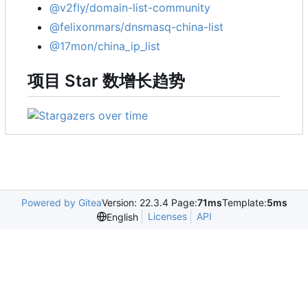
@v2fly/domain-list-community
@felixonmars/dnsmasq-china-list
@17mon/china_ip_list
项目 Star 数增长趋势
Powered by Gitea
Version: 22.3.4 Page:
71ms
Template:
5ms
Licenses
API
English