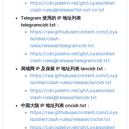
https://cdn.jsdelivr.net/gh/Loyalsoldier/
clash-rules@release/tld-not-cn.txt
Telegram 使用的 IP 地址列表
telegramcidr.txt
：
https://raw.githubusercontent.com/Loya
lsoldier/clash-
rules/release/telegramcidr.txt
https://cdn.jsdelivr.net/gh/Loyalsoldier/
clash-rules@release/telegramcidr.txt
局域网 IP 及保留 IP 地址列表 lancidr.txt
：
https://raw.githubusercontent.com/Loya
lsoldier/clash-rules/release/lancidr.txt
https://cdn.jsdelivr.net/gh/Loyalsoldier/
clash-rules@release/lancidr.txt
中国大陆 IP 地址列表 cncidr.txt
：
https://raw.githubusercontent.com/Loya
lsoldier/clash-rules/release/cncidr.txt
https://cdn.jsdelivr.net/gh/Loyalsoldier/