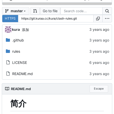
Go to file
master
HTTPS
kura
添加
.github
rules
LICENSE
README.md
README.md
Escape
简介