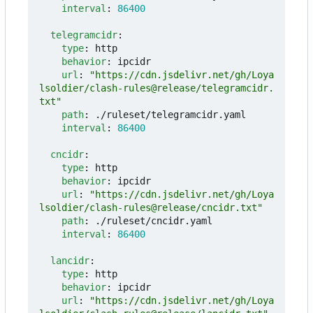
interval
:
86400
telegramcidr
:
type
:
http
behavior
:
ipcidr
url
:
"https://cdn.jsdelivr.net/gh/Loya
lsoldier/clash-rules@release/telegramcidr.
txt"
path
:
./ruleset/telegramcidr.yaml
interval
:
86400
cncidr
:
type
:
http
behavior
:
ipcidr
url
:
"https://cdn.jsdelivr.net/gh/Loya
lsoldier/clash-rules@release/cncidr.txt"
path
:
./ruleset/cncidr.yaml
interval
:
86400
lancidr
:
type
:
http
behavior
:
ipcidr
url
:
"https://cdn.jsdelivr.net/gh/Loya