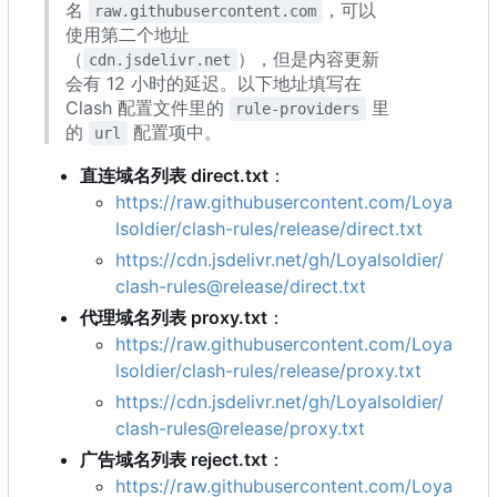
名
，可以
raw.githubusercontent.com
使用第二个地址
（
），但是内容更新
cdn.jsdelivr.net
会有 12 小时的延迟。以下地址填写在
Clash 配置文件里的
里
rule-providers
的
配置项中。
url
直连域名列表 direct.txt
：
https://raw.githubusercontent.com/Loya
lsoldier/clash-rules/release/direct.txt
https://cdn.jsdelivr.net/gh/Loyalsoldier/
clash-rules@release/direct.txt
代理域名列表 proxy.txt
：
https://raw.githubusercontent.com/Loya
lsoldier/clash-rules/release/proxy.txt
https://cdn.jsdelivr.net/gh/Loyalsoldier/
clash-rules@release/proxy.txt
广告域名列表 reject.txt
：
https://raw.githubusercontent.com/Loya