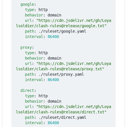
google
:
type
:
http
behavior
:
domain
url
:
"https://cdn.jsdelivr.net/gh/Loya
lsoldier/clash-rules@release/google.txt"
path
:
./ruleset/google.yaml
interval
:
86400
proxy
:
type
:
http
behavior
:
domain
url
:
"https://cdn.jsdelivr.net/gh/Loya
lsoldier/clash-rules@release/proxy.txt"
path
:
./ruleset/proxy.yaml
interval
:
86400
direct
:
type
:
http
behavior
:
domain
url
:
"https://cdn.jsdelivr.net/gh/Loya
lsoldier/clash-rules@release/direct.txt"
path
:
./ruleset/direct.yaml
interval
:
86400