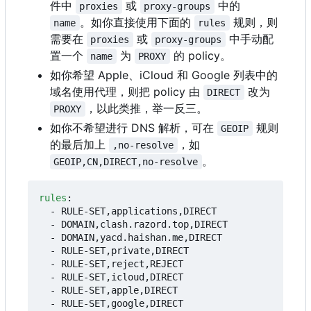
件中
或
中的
proxies
proxy-groups
。如你直接使用下面的
规则，则
name
rules
需要在
或
中手动配
proxies
proxy-groups
置一个
为
的 policy。
name
PROXY
如你希望 Apple、iCloud 和 Google 列表中的
域名使用代理，则把 policy 由
改为
DIRECT
，以此类推，举一反三。
PROXY
如你不希望进行 DNS 解析，可在
规则
GEOIP
的最后加上
，如
,no-resolve
。
GEOIP,CN,DIRECT,no-resolve
rules
:
- 
RULE-SET,applications,DIRECT
- 
DOMAIN,clash.razord.top,DIRECT
- 
DOMAIN,yacd.haishan.me,DIRECT
- 
RULE-SET,private,DIRECT
- 
RULE-SET,reject,REJECT
- 
RULE-SET,icloud,DIRECT
- 
RULE-SET,apple,DIRECT
- 
RULE-SET,google,DIRECT