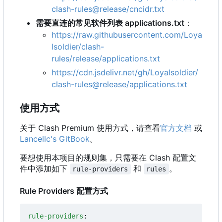
clash-rules@release/cncidr.txt
需要直连的常见软件列表 applications.txt
：
https://raw.githubusercontent.com/Loya
lsoldier/clash-
rules/release/applications.txt
https://cdn.jsdelivr.net/gh/Loyalsoldier/
clash-rules@release/applications.txt
使用方式
关于 Clash Premium 使用方式，请查看
官方文档
或
Lancellc's GitBook
。
要想使用本项目的规则集，只需要在 Clash 配置文
件中添加如下
和
。
rule-providers
rules
Rule Providers 配置方式
rule-providers
: