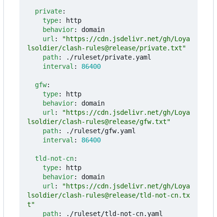
private
:
type
:
http
behavior
:
domain
url
:
"https://cdn.jsdelivr.net/gh/Loya
lsoldier/clash-rules@release/private.txt"
path
:
./ruleset/private.yaml
interval
:
86400
gfw
:
type
:
http
behavior
:
domain
url
:
"https://cdn.jsdelivr.net/gh/Loya
lsoldier/clash-rules@release/gfw.txt"
path
:
./ruleset/gfw.yaml
interval
:
86400
tld-not-cn
:
type
:
http
behavior
:
domain
url
:
"https://cdn.jsdelivr.net/gh/Loya
lsoldier/clash-rules@release/tld-not-cn.tx
t"
path
:
./ruleset/tld-not-cn.yaml