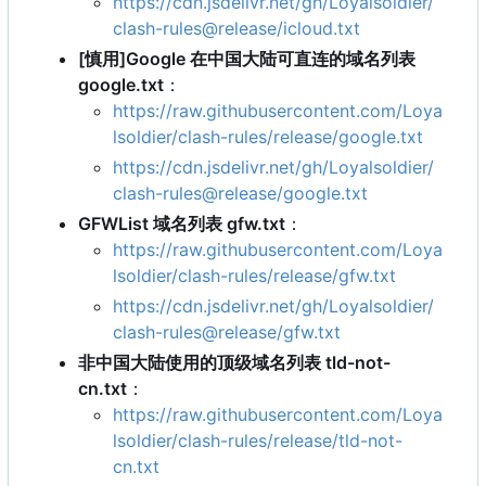
https://cdn.jsdelivr.net/gh/Loyalsoldier/
clash-rules@release/icloud.txt
[慎用]Google 在中国大陆可直连的域名列表
google.txt
：
https://raw.githubusercontent.com/Loya
lsoldier/clash-rules/release/google.txt
https://cdn.jsdelivr.net/gh/Loyalsoldier/
clash-rules@release/google.txt
GFWList 域名列表 gfw.txt
：
https://raw.githubusercontent.com/Loya
lsoldier/clash-rules/release/gfw.txt
https://cdn.jsdelivr.net/gh/Loyalsoldier/
clash-rules@release/gfw.txt
非中国大陆使用的顶级域名列表 tld-not-
cn.txt
：
https://raw.githubusercontent.com/Loya
lsoldier/clash-rules/release/tld-not-
cn.txt