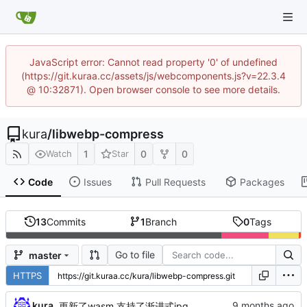
JavaScript error: Cannot read property '0' of undefined
(https://git.kuraa.cc/assets/js/webcomponents.js?v=22.3.4
@ 10:32871). Open browser console to see more details.
kura
/
libwebp-compress
1
0
0
Watch
Star
Code
Issues
Pull Requests
Packages
13
Commits
1
Branch
0
Tags
Go to file
master
HTTPS
kura
更新了wasm 支持了渐进式jpg