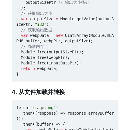
outputSizePtr
);
var
outputSize
=
Module
.
getValue
(
outputS
izePtr
,
"i32"
);
var
webpData
=
new
Uint8Array
(
Module
.
HEA
PU8
.
buffer
,
webpPtr
,
outputSize
);
Module
.
free
(
outputSizePtr
);
Module
.
free
(
webpPtr
);
Module
.
free
(
inputDataPtr
);
return
webpData
;
}
4. 从文件加载并转换
fetch
(
"image.png"
)
.
then
((
response
)
=>
response
.
arrayBuffer
())
.
then
((
buffer
)
=>
{
const
webpData
=
decodeToWebp
(
buffer
);