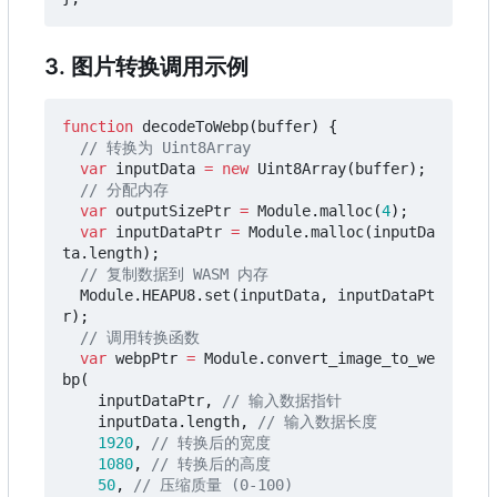
3. 图片转换调用示例
function
decodeToWebp
(
buffer
)
{
var
inputData
=
new
Uint8Array
(
buffer
);
var
outputSizePtr
=
Module
.
malloc
(
4
);
var
inputDataPtr
=
Module
.
malloc
(
inputDa
ta
.
length
);
Module
.
HEAPU8
.
set
(
inputData
,
inputDataPt
r
);
var
webpPtr
=
Module
.
convert_image_to_we
bp
(
inputDataPtr
,
inputData
.
length
,
1920
,
1080
,
50
,