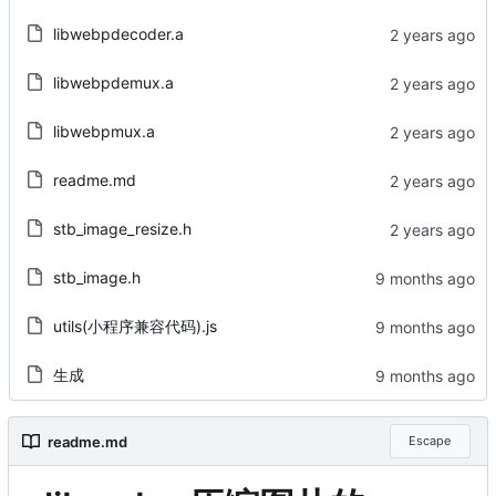
libwebpdecoder.a
libwebpdemux.a
libwebpmux.a
readme.md
stb_image_resize.h
stb_image.h
utils(小程序兼容代码).js
生成
readme.md
Escape