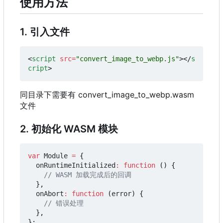
使用方法
1. 引入文件
<
script
src
=
"convert_image_to_webp.js"
></
s
cript
>
同目录下需要有 convert_image_to_webp.wasm
文件
2. 初始化 WASM 模块
var
Module
=
{
onRuntimeInitialized
:
function
()
{
},
onAbort
:
function
(
error
)
{
},
};