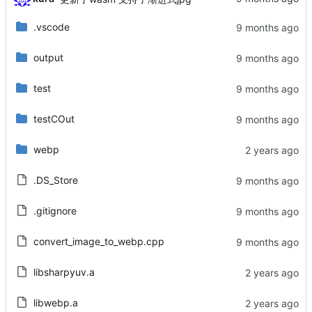
.vscode
output
test
testCOut
webp
.DS_Store
.gitignore
convert_image_to_webp.cpp
libsharpyuv.a
libwebp.a