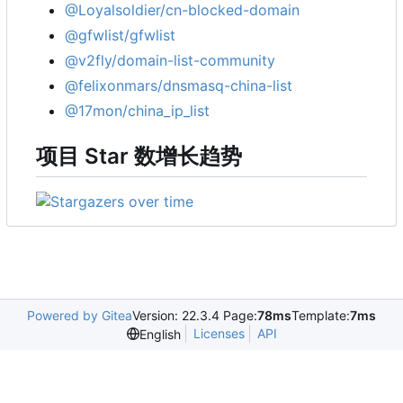
@Loyalsoldier/cn-blocked-domain
@gfwlist/gfwlist
@v2fly/domain-list-community
@felixonmars/dnsmasq-china-list
@17mon/china_ip_list
项目 Star 数增长趋势
Powered by Gitea
Version: 22.3.4 Page:
78ms
Template:
7ms
Licenses
API
English