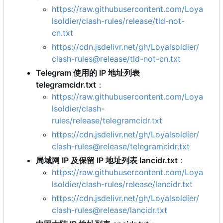
https://raw.githubusercontent.com/Loya
lsoldier/clash-rules/release/tld-not-
cn.txt
https://cdn.jsdelivr.net/gh/Loyalsoldier/
clash-rules@release/tld-not-cn.txt
Telegram 使用的 IP 地址列表
telegramcidr.txt
：
https://raw.githubusercontent.com/Loya
lsoldier/clash-
rules/release/telegramcidr.txt
https://cdn.jsdelivr.net/gh/Loyalsoldier/
clash-rules@release/telegramcidr.txt
局域网 IP 及保留 IP 地址列表 lancidr.txt
：
https://raw.githubusercontent.com/Loya
lsoldier/clash-rules/release/lancidr.txt
https://cdn.jsdelivr.net/gh/Loyalsoldier/
clash-rules@release/lancidr.txt