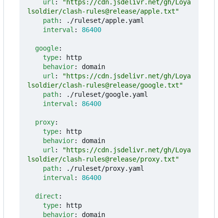
url
:
"https://cdn.jsdelivr.net/gh/Loya
lsoldier/clash-rules@release/apple.txt"
path
:
./ruleset/apple.yaml
interval
:
86400
google
:
type
:
http
behavior
:
domain
url
:
"https://cdn.jsdelivr.net/gh/Loya
lsoldier/clash-rules@release/google.txt"
path
:
./ruleset/google.yaml
interval
:
86400
proxy
:
type
:
http
behavior
:
domain
url
:
"https://cdn.jsdelivr.net/gh/Loya
lsoldier/clash-rules@release/proxy.txt"
path
:
./ruleset/proxy.yaml
interval
:
86400
direct
:
type
:
http
behavior
:
domain