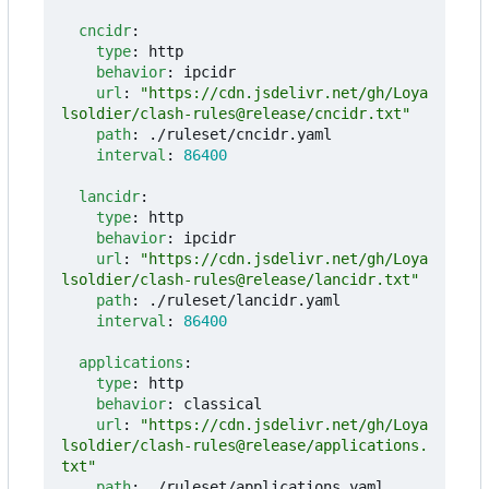
cncidr
:
type
:
http
behavior
:
ipcidr
url
:
"https://cdn.jsdelivr.net/gh/Loya
lsoldier/clash-rules@release/cncidr.txt"
path
:
./ruleset/cncidr.yaml
interval
:
86400
lancidr
:
type
:
http
behavior
:
ipcidr
url
:
"https://cdn.jsdelivr.net/gh/Loya
lsoldier/clash-rules@release/lancidr.txt"
path
:
./ruleset/lancidr.yaml
interval
:
86400
applications
:
type
:
http
behavior
:
classical
url
:
"https://cdn.jsdelivr.net/gh/Loya
lsoldier/clash-rules@release/applications.
txt"
path
:
./ruleset/applications.yaml