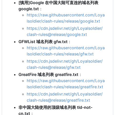
[慎用]Google 在中国大陆可直连的域名列表
google.txt
：
https://raw.githubusercontent.com/Loya
lsoldier/clash-rules/release/google.txt
https://cdn.jsdelivr.net/gh/Loyalsoldier/
clash-rules@release/google.txt
GFWList 域名列表 gfw.txt
：
https://raw.githubusercontent.com/Loya
lsoldier/clash-rules/release/gfw.txt
https://cdn.jsdelivr.net/gh/Loyalsoldier/
clash-rules@release/gfw.txt
GreatFire 域名列表 greatfire.txt
：
https://raw.githubusercontent.com/Loya
lsoldier/clash-rules/release/greatfire.txt
https://cdn.jsdelivr.net/gh/Loyalsoldier/
clash-rules@release/greatfire.txt
非中国大陆使用的顶级域名列表 tld-not-
cn.txt
：