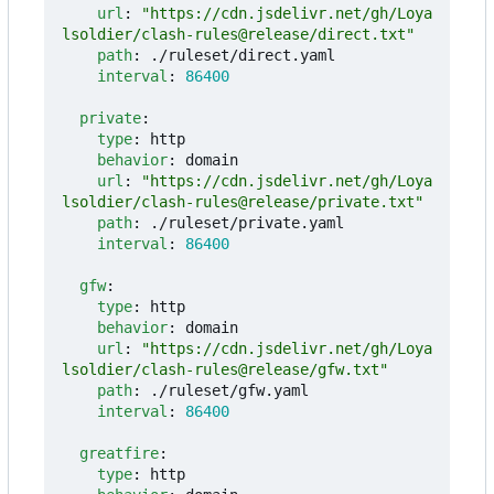
url
:
"https://cdn.jsdelivr.net/gh/Loya
lsoldier/clash-rules@release/direct.txt"
path
:
./ruleset/direct.yaml
interval
:
86400
private
:
type
:
http
behavior
:
domain
url
:
"https://cdn.jsdelivr.net/gh/Loya
lsoldier/clash-rules@release/private.txt"
path
:
./ruleset/private.yaml
interval
:
86400
gfw
:
type
:
http
behavior
:
domain
url
:
"https://cdn.jsdelivr.net/gh/Loya
lsoldier/clash-rules@release/gfw.txt"
path
:
./ruleset/gfw.yaml
interval
:
86400
greatfire
:
type
:
http