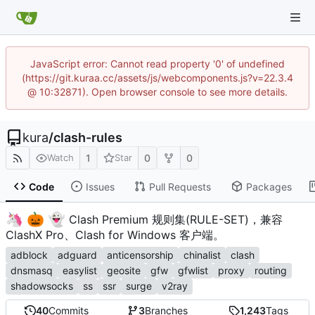
JavaScript error: Cannot read property '0' of undefined
(https://git.kuraa.cc/assets/js/webcomponents.js?v=22.3.4
@ 10:32871). Open browser console to see more details.
kura
/
clash-rules
1
0
0
Watch
Star
Code
Issues
Pull Requests
Packages
🦄
🎃
👻
️
Clash Premium 规则集(RULE-SET)，兼容
ClashX Pro、Clash for Windows 客户端。
adblock
adguard
anticensorship
chinalist
clash
dnsmasq
easylist
geosite
gfw
gfwlist
proxy
routing
shadowsocks
ss
ssr
surge
v2ray
40
Commits
3
Branches
1,243
Tags