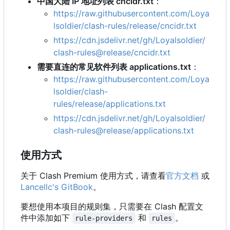
中国大陆 IP 地址列表 cncidr.txt
：
https://raw.githubusercontent.com/Loya
lsoldier/clash-rules/release/cncidr.txt
https://cdn.jsdelivr.net/gh/Loyalsoldier/
clash-rules@release/cncidr.txt
需要直连的常见软件列表 applications.txt
：
https://raw.githubusercontent.com/Loya
lsoldier/clash-
rules/release/applications.txt
https://cdn.jsdelivr.net/gh/Loyalsoldier/
clash-rules@release/applications.txt
使用方式
关于 Clash Premium 使用方式，请查看
官方文档
或
Lancellc's GitBook
。
要想使用本项目的规则集，只需要在 Clash 配置文
件中添加如下
和
。
rule-providers
rules