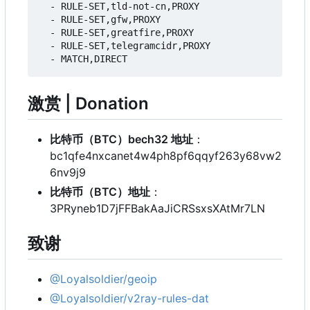
- 
RULE-SET,tld-not-cn,PROXY
- 
RULE-SET,gfw,PROXY
- 
RULE-SET,greatfire,PROXY
- 
RULE-SET,telegramcidr,PROXY
- 
MATCH,DIRECT
激赏 | Donation
比特币
（
BTC
）
bech32 地址
：
bc1qfe4nxcanet4w4ph8pf6qqyf263y68vw2
6nv9j9
比特币
（
BTC
）
地址
：
3PRyneb1D7jFFBakAaJiCRSsxsXAtMr7LN
致谢
@Loyalsoldier/geoip
@Loyalsoldier/v2ray-rules-dat