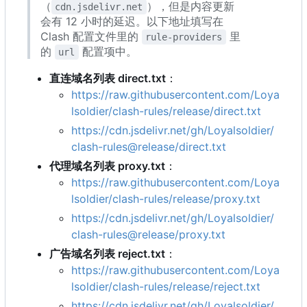
（
），但是内容更新
cdn.jsdelivr.net
会有 12 小时的延迟。以下地址填写在
Clash 配置文件里的
里
rule-providers
的
配置项中。
url
直连域名列表 direct.txt
：
https://raw.githubusercontent.com/Loya
lsoldier/clash-rules/release/direct.txt
https://cdn.jsdelivr.net/gh/Loyalsoldier/
clash-rules@release/direct.txt
代理域名列表 proxy.txt
：
https://raw.githubusercontent.com/Loya
lsoldier/clash-rules/release/proxy.txt
https://cdn.jsdelivr.net/gh/Loyalsoldier/
clash-rules@release/proxy.txt
广告域名列表 reject.txt
：
https://raw.githubusercontent.com/Loya
lsoldier/clash-rules/release/reject.txt
https://cdn.jsdelivr.net/gh/Loyalsoldier/