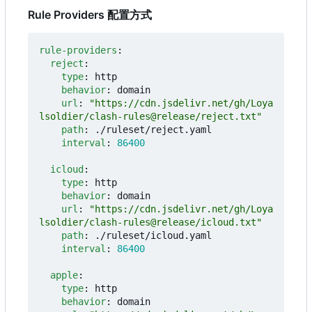
Rule Providers 配置方式
rule-providers
:
reject
:
type
:
http
behavior
:
domain
url
:
"https://cdn.jsdelivr.net/gh/Loya
lsoldier/clash-rules@release/reject.txt"
path
:
./ruleset/reject.yaml
interval
:
86400
icloud
:
type
:
http
behavior
:
domain
url
:
"https://cdn.jsdelivr.net/gh/Loya
lsoldier/clash-rules@release/icloud.txt"
path
:
./ruleset/icloud.yaml
interval
:
86400
apple
:
type
:
http
behavior
:
domain