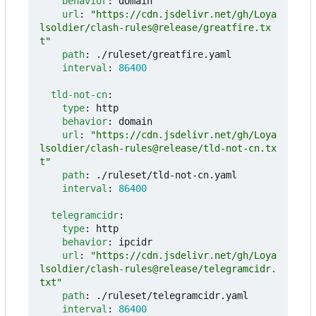
behavior
:
domain
url
:
"https://cdn.jsdelivr.net/gh/Loya
lsoldier/clash-rules@release/greatfire.tx
t"
path
:
./ruleset/greatfire.yaml
interval
:
86400
tld-not-cn
:
type
:
http
behavior
:
domain
url
:
"https://cdn.jsdelivr.net/gh/Loya
lsoldier/clash-rules@release/tld-not-cn.tx
t"
path
:
./ruleset/tld-not-cn.yaml
interval
:
86400
telegramcidr
:
type
:
http
behavior
:
ipcidr
url
:
"https://cdn.jsdelivr.net/gh/Loya
lsoldier/clash-rules@release/telegramcidr.
txt"
path
:
./ruleset/telegramcidr.yaml
interval
:
86400