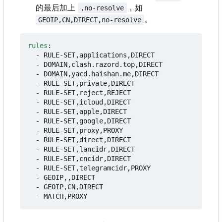
的最后加上
，如
,no-resolve
。
GEOIP,CN,DIRECT,no-resolve
rules
:
- 
RULE-SET,applications,DIRECT
- 
DOMAIN,clash.razord.top,DIRECT
- 
DOMAIN,yacd.haishan.me,DIRECT
- 
RULE-SET,private,DIRECT
- 
RULE-SET,reject,REJECT
- 
RULE-SET,icloud,DIRECT
- 
RULE-SET,apple,DIRECT
- 
RULE-SET,google,DIRECT
- 
RULE-SET,proxy,PROXY
- 
RULE-SET,direct,DIRECT
- 
RULE-SET,lancidr,DIRECT
- 
RULE-SET,cncidr,DIRECT
- 
RULE-SET,telegramcidr,PROXY
- 
GEOIP,,DIRECT
- 
GEOIP,CN,DIRECT
- 
MATCH,PROXY