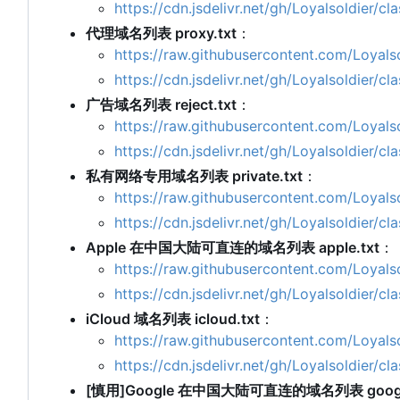
https://cdn.jsdelivr.net/gh/Loyalsoldier/cl
代理域名列表 proxy.txt
：
https://raw.githubusercontent.com/Loyalso
https://cdn.jsdelivr.net/gh/Loyalsoldier/c
广告域名列表 reject.txt
：
https://raw.githubusercontent.com/Loyalsol
https://cdn.jsdelivr.net/gh/Loyalsoldier/cl
私有网络专用域名列表 private.txt
：
https://raw.githubusercontent.com/Loyalsol
https://cdn.jsdelivr.net/gh/Loyalsoldier/cl
Apple 在中国大陆可直连的域名列表 apple.txt
：
https://raw.githubusercontent.com/Loyalsol
https://cdn.jsdelivr.net/gh/Loyalsoldier/cl
iCloud 域名列表 icloud.txt
：
https://raw.githubusercontent.com/Loyalsol
https://cdn.jsdelivr.net/gh/Loyalsoldier/cl
[慎用]Google 在中国大陆可直连的域名列表 google