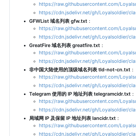
https://raw.githubusercontent.com/Loyalso
https://cdn.jsdelivr.net/gh/Loyalsoldier/c
GFWList 域名列表 gfw.txt
：
https://raw.githubusercontent.com/Loyalso
https://cdn.jsdelivr.net/gh/Loyalsoldier/cl
GreatFire 域名列表 greatfire.txt
：
https://raw.githubusercontent.com/Loyalsol
https://cdn.jsdelivr.net/gh/Loyalsoldier/cl
非中国大陆使用的顶级域名列表 tld-not-cn.txt
：
https://raw.githubusercontent.com/Loyalsol
https://cdn.jsdelivr.net/gh/Loyalsoldier/cl
Telegram 使用的 IP 地址列表 telegramcidr.txt
：
https://raw.githubusercontent.com/Loyalsol
https://cdn.jsdelivr.net/gh/Loyalsoldier/cl
局域网 IP 及保留 IP 地址列表 lancidr.txt
：
https://raw.githubusercontent.com/Loyalsol
https://cdn.jsdelivr.net/gh/Loyalsoldier/cl