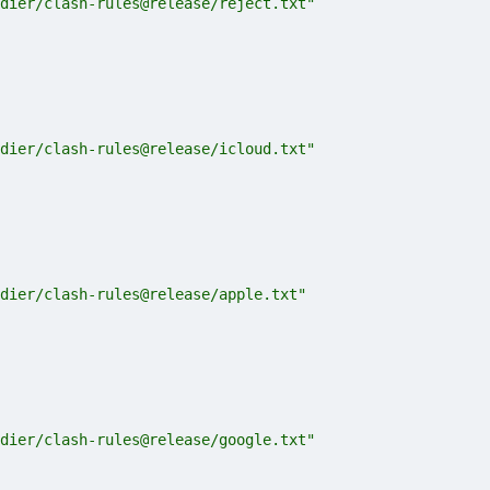
dier/clash-rules@release/reject.txt"
dier/clash-rules@release/icloud.txt"
dier/clash-rules@release/apple.txt"
dier/clash-rules@release/google.txt"