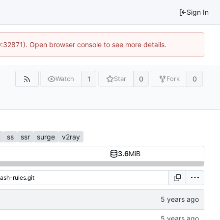
Sign In
0:32871). Open browser console to see more details.
1
0
0
Watch
Star
Fork
ss
ssr
surge
v2ray
3.6
MiB