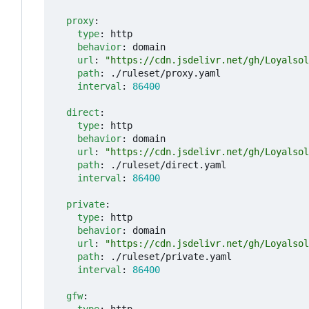
proxy
:
type
:
http
behavior
:
domain
url
:
"https://cdn.jsdelivr.net/gh/Loyalsol
path
:
./ruleset/proxy.yaml
interval
:
86400
direct
:
type
:
http
behavior
:
domain
url
:
"https://cdn.jsdelivr.net/gh/Loyalsol
path
:
./ruleset/direct.yaml
interval
:
86400
private
:
type
:
http
behavior
:
domain
url
:
"https://cdn.jsdelivr.net/gh/Loyalsol
path
:
./ruleset/private.yaml
interval
:
86400
gfw
: