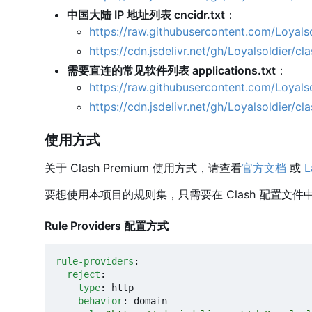
中国大陆 IP 地址列表 cncidr.txt
：
https://raw.githubusercontent.com/Loyalsol
https://cdn.jsdelivr.net/gh/Loyalsoldier/cl
需要直连的常见软件列表 applications.txt
：
https://raw.githubusercontent.com/Loyalsol
https://cdn.jsdelivr.net/gh/Loyalsoldier/cl
使用方式
关于 Clash Premium 使用方式，请查看
官方文档
或
L
要想使用本项目的规则集，只需要在 Clash 配置文
Rule Providers 配置方式
rule-providers
:
reject
:
type
:
http
behavior
:
domain