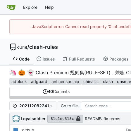
Explore
Help
JavaScript error: Cannot read property '0' of unde
kura
/
clash-rules
Code
Issues
Pull Requests
Packages
🦄
🎃
👻
️
Clash Premium 规则集(RULE-SET)，兼容 Cl
adblock
adguard
anticensorship
chinalist
clash
dnsma
40
Commits
Go to file
202112082241
Loyalsoldier
README: fix terms
81c1ec313c
.github
Fe