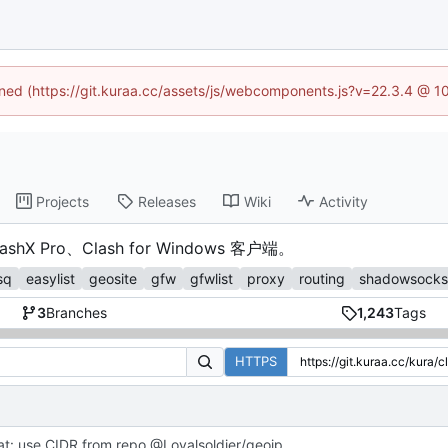
fined (https://git.kuraa.cc/assets/js/webcomponents.js?v=22.3.4 @ 1
Projects
Releases
Wiki
Activity
ashX Pro、Clash for Windows 客户端。
sq
easylist
geosite
gfw
gfwlist
proxy
routing
shadowsocks
3
Branches
1,243
Tags
HTTPS
at: use CIDR from repo @Loyalsoldier/geoip