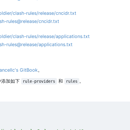
dier/clash-rules/release/cncidr.txt
ash-rules@release/cncidr.txt
dier/clash-rules/release/applications.txt
ash-rules@release/applications.txt
ancellc's GitBook
。
件中添加如下
和
。
rule-providers
rules