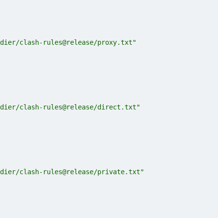
dier/clash-rules@release/proxy.txt"
dier/clash-rules@release/direct.txt"
dier/clash-rules@release/private.txt"