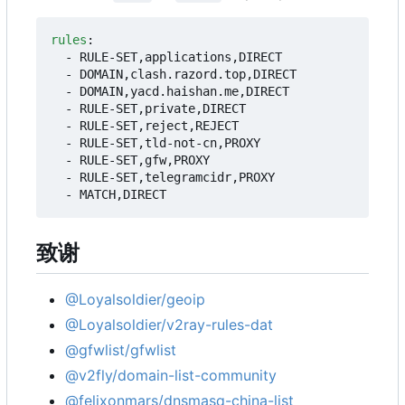
rules
:
- 
RULE-SET,applications,DIRECT
- 
DOMAIN,clash.razord.top,DIRECT
- 
DOMAIN,yacd.haishan.me,DIRECT
- 
RULE-SET,private,DIRECT
- 
RULE-SET,reject,REJECT
- 
RULE-SET,tld-not-cn,PROXY
- 
RULE-SET,gfw,PROXY
- 
RULE-SET,telegramcidr,PROXY
- 
MATCH,DIRECT
致谢
@Loyalsoldier/geoip
@Loyalsoldier/v2ray-rules-dat
@gfwlist/gfwlist
@v2fly/domain-list-community
@felixonmars/dnsmasq-china-list