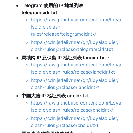
Telegram 使用的 IP 地址列表
telegramcidr.txt
：
https://raw.githubusercontent.com/Loya
lsoldier/clash-
rules/release/telegramcidr.txt
https://cdn.jsdelivr.net/gh/Loyalsoldier/
clash-rules@release/telegramcidr.txt
局域网 IP 及保留 IP 地址列表 lancidr.txt
：
https://raw.githubusercontent.com/Loya
lsoldier/clash-rules/release/lancidr.txt
https://cdn.jsdelivr.net/gh/Loyalsoldier/
clash-rules@release/lancidr.txt
中国大陆 IP 地址列表 cncidr.txt
：
https://raw.githubusercontent.com/Loya
lsoldier/clash-rules/release/cncidr.txt
https://cdn.jsdelivr.net/gh/Loyalsoldier/
clash-rules@release/cncidr.txt