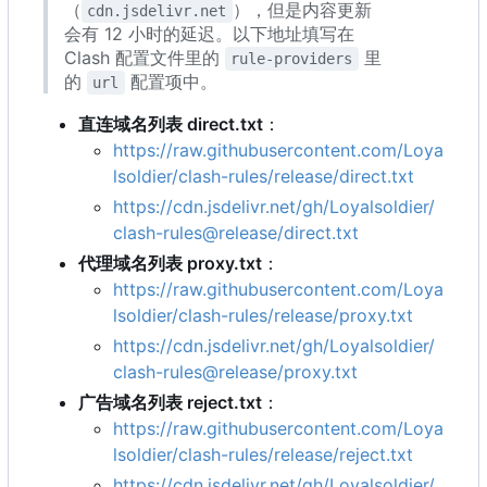
（
），但是内容更新
cdn.jsdelivr.net
会有 12 小时的延迟。以下地址填写在
Clash 配置文件里的
里
rule-providers
的
配置项中。
url
直连域名列表 direct.txt
：
https://raw.githubusercontent.com/Loya
lsoldier/clash-rules/release/direct.txt
https://cdn.jsdelivr.net/gh/Loyalsoldier/
clash-rules@release/direct.txt
代理域名列表 proxy.txt
：
https://raw.githubusercontent.com/Loya
lsoldier/clash-rules/release/proxy.txt
https://cdn.jsdelivr.net/gh/Loyalsoldier/
clash-rules@release/proxy.txt
广告域名列表 reject.txt
：
https://raw.githubusercontent.com/Loya
lsoldier/clash-rules/release/reject.txt
https://cdn.jsdelivr.net/gh/Loyalsoldier/