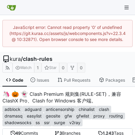
JavaScript error: Cannot read property '0' of undefined
(https://git.kuraa.cc/assets/js/webcomponents.js?v=22.3.4
@ 10:32871). Open browser console to see more details.
kura
/
clash-rules
1
0
0
Watch
Star
Code
Issues
Pull Requests
Packages
🦄
🎃
👻
️
Clash Premium 规则集(RULE-SET)，兼容
ClashX Pro、Clash for Windows 客户端。
adblock
adguard
anticensorship
chinalist
clash
dnsmasq
easylist
geosite
gfw
gfwlist
proxy
routing
shadowsocks
ss
ssr
surge
v2ray
49
Commits
3
Branches
1,243
Tags