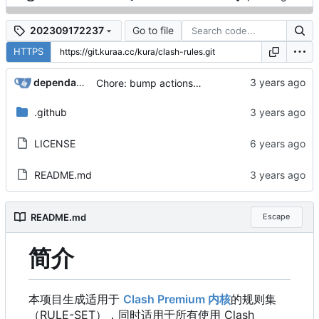
Go to file
202309172237
HTTPS
dependabot[bot]
Chore: bump actions/checkout from 3 to 4 (
#21
.github
LICENSE
README.md
README.md
Escape
简介
本项目生成适用于
Clash Premium 内核
的规则集
（
RULE-SET
）
，
同时适用于所有使用 Clash