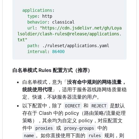
applications
:
type
:
http
behavior
:
classical
url
:
"https://cdn.jsdelivr.net/gh/Loya
lsoldier/clash-rules@release/applications.
txt"
path
:
./ruleset/applications.yaml
interval
:
86400
白名单模式 Rules 配置方式（推荐）
白名单模式，意为「
没有命中规则的网络流量，
统统使用代理
」，适用于服务器线路网络质量稳
定、快速，不缺服务器流量的用户。
以下配置中，除了
和
是默认
DIRECT
REJECT
存在于 Clash 中的 policy
（
路由策略/流量处理
策略），其余均为自定义 policy
，
对应配置文
件中
或
中的
proxies
proxy-groups
。如你直接使用下面的
规则，则
name
rules