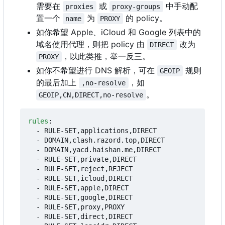
需要在
或
中手动配
proxies
proxy-groups
置一个
为
的 policy。
name
PROXY
如你希望 Apple、iCloud 和 Google 列表中的
域名使用代理，则把 policy 由
改为
DIRECT
，以此类推，举一反三。
PROXY
如你不希望进行 DNS 解析，可在
规则
GEOIP
的最后加上
，如
,no-resolve
。
GEOIP,CN,DIRECT,no-resolve
rules
:
- 
RULE-SET,applications,DIRECT
- 
DOMAIN,clash.razord.top,DIRECT
- 
DOMAIN,yacd.haishan.me,DIRECT
- 
RULE-SET,private,DIRECT
- 
RULE-SET,reject,REJECT
- 
RULE-SET,icloud,DIRECT
- 
RULE-SET,apple,DIRECT
- 
RULE-SET,google,DIRECT
- 
RULE-SET,proxy,PROXY
- 
RULE-SET,direct,DIRECT