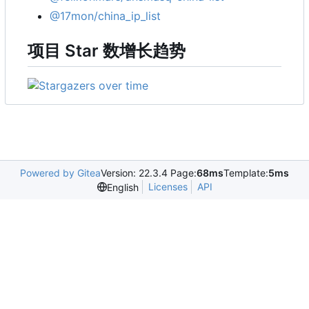
@17mon/china_ip_list
项目 Star 数增长趋势
Powered by Gitea
Version: 22.3.4 Page:
68ms
Template:
5ms
Licenses
API
English