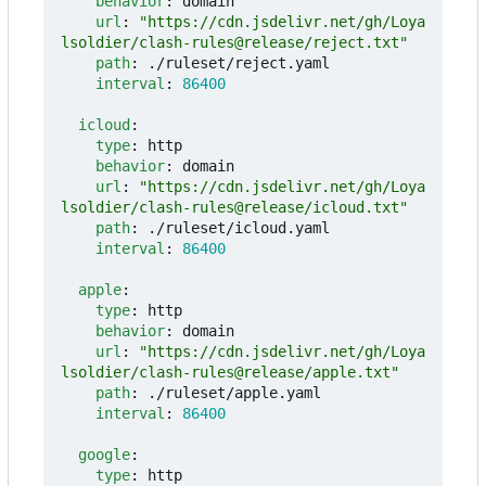
behavior
:
domain
url
:
"https://cdn.jsdelivr.net/gh/Loya
lsoldier/clash-rules@release/reject.txt"
path
:
./ruleset/reject.yaml
interval
:
86400
icloud
:
type
:
http
behavior
:
domain
url
:
"https://cdn.jsdelivr.net/gh/Loya
lsoldier/clash-rules@release/icloud.txt"
path
:
./ruleset/icloud.yaml
interval
:
86400
apple
:
type
:
http
behavior
:
domain
url
:
"https://cdn.jsdelivr.net/gh/Loya
lsoldier/clash-rules@release/apple.txt"
path
:
./ruleset/apple.yaml
interval
:
86400
google
:
type
:
http