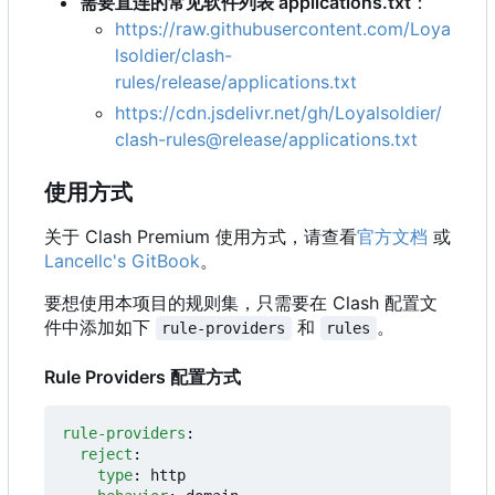
需要直连的常见软件列表 applications.txt
：
https://raw.githubusercontent.com/Loya
lsoldier/clash-
rules/release/applications.txt
https://cdn.jsdelivr.net/gh/Loyalsoldier/
clash-rules@release/applications.txt
使用方式
关于 Clash Premium 使用方式，请查看
官方文档
或
Lancellc's GitBook
。
要想使用本项目的规则集，只需要在 Clash 配置文
件中添加如下
和
。
rule-providers
rules
Rule Providers 配置方式
rule-providers
:
reject
:
type
:
http