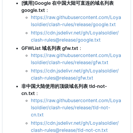
[慎用]Google 在中国大陆可直连的域名列表
google.txt
：
https://raw.githubusercontent.com/Loya
lsoldier/clash-rules/release/google.txt
https://cdn.jsdelivr.net/gh/Loyalsoldier/
clash-rules@release/google.txt
GFWList 域名列表 gfw.txt
：
https://raw.githubusercontent.com/Loya
lsoldier/clash-rules/release/gfw.txt
https://cdn.jsdelivr.net/gh/Loyalsoldier/
clash-rules@release/gfw.txt
非中国大陆使用的顶级域名列表 tld-not-
cn.txt
：
https://raw.githubusercontent.com/Loya
lsoldier/clash-rules/release/tld-not-
cn.txt
https://cdn.jsdelivr.net/gh/Loyalsoldier/
clash-rules@release/tld-not-cn.txt