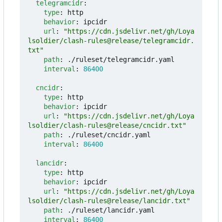
telegramcidr
:
type
:
http
behavior
:
ipcidr
url
:
"https://cdn.jsdelivr.net/gh/Loya
lsoldier/clash-rules@release/telegramcidr.
txt"
path
:
./ruleset/telegramcidr.yaml
interval
:
86400
cncidr
:
type
:
http
behavior
:
ipcidr
url
:
"https://cdn.jsdelivr.net/gh/Loya
lsoldier/clash-rules@release/cncidr.txt"
path
:
./ruleset/cncidr.yaml
interval
:
86400
lancidr
:
type
:
http
behavior
:
ipcidr
url
:
"https://cdn.jsdelivr.net/gh/Loya
lsoldier/clash-rules@release/lancidr.txt"
path
:
./ruleset/lancidr.yaml
interval
:
86400