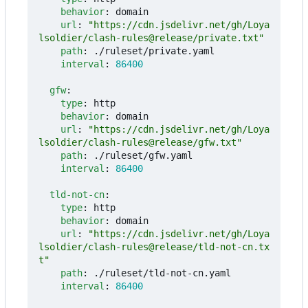
behavior
:
domain
url
:
"https://cdn.jsdelivr.net/gh/Loya
lsoldier/clash-rules@release/private.txt"
path
:
./ruleset/private.yaml
interval
:
86400
gfw
:
type
:
http
behavior
:
domain
url
:
"https://cdn.jsdelivr.net/gh/Loya
lsoldier/clash-rules@release/gfw.txt"
path
:
./ruleset/gfw.yaml
interval
:
86400
tld-not-cn
:
type
:
http
behavior
:
domain
url
:
"https://cdn.jsdelivr.net/gh/Loya
lsoldier/clash-rules@release/tld-not-cn.tx
t"
path
:
./ruleset/tld-not-cn.yaml
interval
:
86400